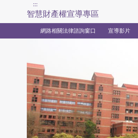
上方主要導覽區塊
:::
跳
智慧財產權宣導專區
到
主
要
網路相關法律諮詢窗口
宣導影片
內
容
區