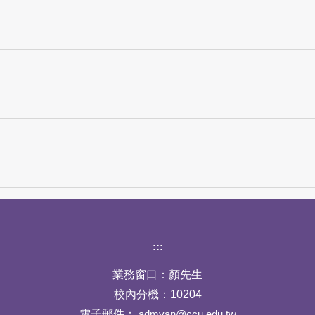
下方網站資訊區塊
:::
業務窗口：顏先生
校內分機：10204
電子郵件：
admyan@ccu.edu.tw