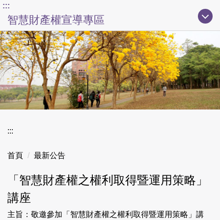
上方主要導覽區塊
:::
跳
智慧財產權宣導專區
到
主
要
內
容
區
:::
首頁
最新公告
「智慧財產權之權利取得暨運用策略」
講座
主旨：敬邀參加「智慧財產權之權利取得暨運用策略」講