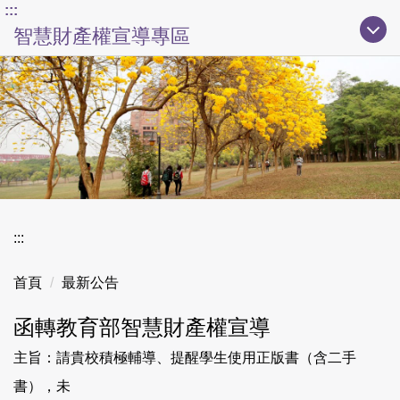
上方主要導覽區塊
:::
跳
智慧財產權宣導專區
到
主
要
內
容
區
:::
首頁
最新公告
函轉教育部智慧財產權宣導
主旨：請貴校積極輔導、提醒學生使用正版書（含二手
書），未