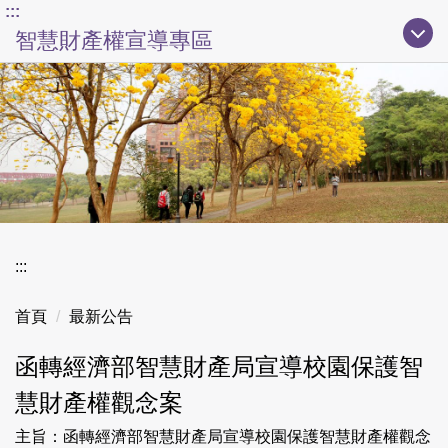
上方主要導覽區塊
:::
跳
智慧財產權宣導專區
到
主
要
內
容
區
:::
首頁
最新公告
函轉經濟部智慧財產局宣導校園保護智
慧財產權觀念案
主旨：函轉經濟部智慧財產局宣導校園保護智慧財產權觀念